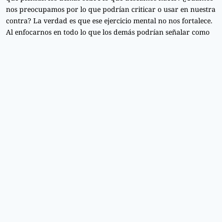
nos preocupamos por lo que podrían criticar o usar en nuestra
contra? La verdad es que ese ejercicio mental no nos fortalece.
Al enfocarnos en todo lo que los demás podrían señalar como
defectos, solo nos convencemos de que esas críticas son
merecidas y válidas.
Es natural querer la aprobación de los demás, pero cuando
esta preocupación se convierte en una barrera para actuar o
para ser auténtico, es un signo de que necesitamos recalibrar.
La clave está en encontrar un equilibrio: tomar en cuenta las
opiniones de los demás de manera constructiva, pero no
permitir que nos controlen ni nos definan.
En lugar de concentrarnos en los defectos que otros podrían
señalar, es más útil centrarse en nuestras fortalezas y en cómo
podemos crecer. La autocompasión y el autoaprecio son
herramientas poderosas que nos permiten actuar desde un
lugar de confianza y autenticidad, en lugar de desde el miedo
al juicio.